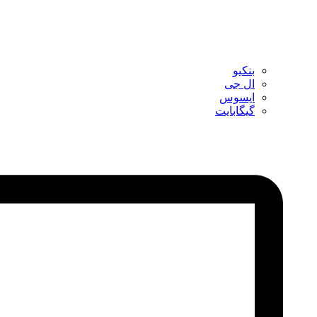
بنکیو
ال جی
ایسوس
گیگابایت