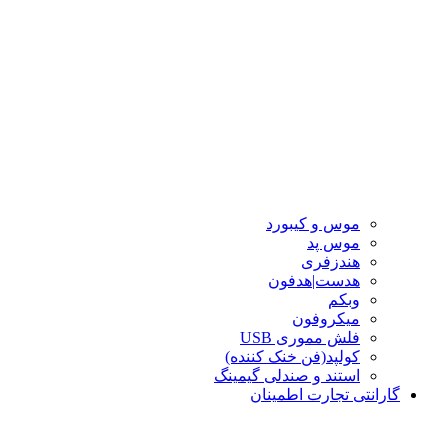
موس و کیبورد
موس پد
هندزفری
هدست|هدفون
وبکم
میکروفون
فلش مموری USB
کولپد(فن خنک کننده)
استند و صندلی گیمینگ
گارانتی تجارت اطمینان