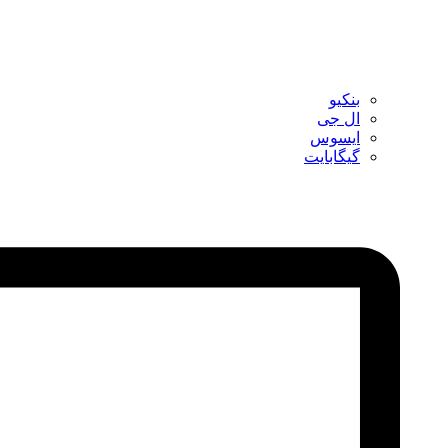
بنکیو
ال جی
ایسوس
گیگابایت