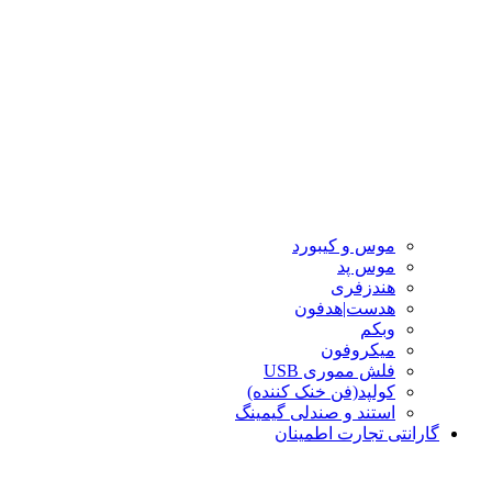
موس و کیبورد
موس پد
هندزفری
هدست|هدفون
وبکم
میکروفون
فلش مموری USB
کولپد(فن خنک کننده)
استند و صندلی گیمینگ
گارانتی تجارت اطمینان