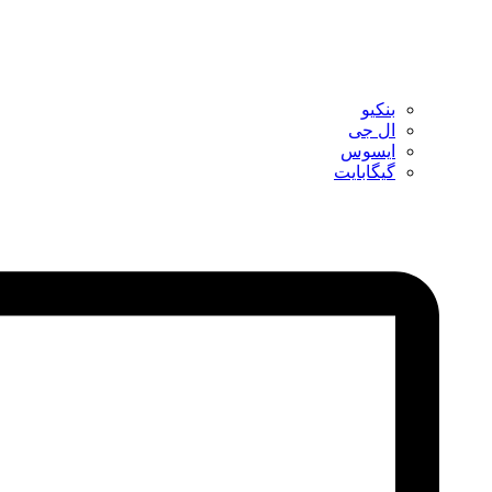
بنکیو
ال جی
ایسوس
گیگابایت