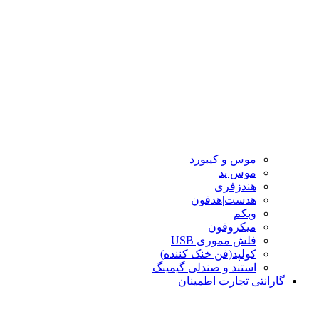
موس و کیبورد
موس پد
هندزفری
هدست|هدفون
وبکم
میکروفون
فلش مموری USB
کولپد(فن خنک کننده)
استند و صندلی گیمینگ
گارانتی تجارت اطمینان