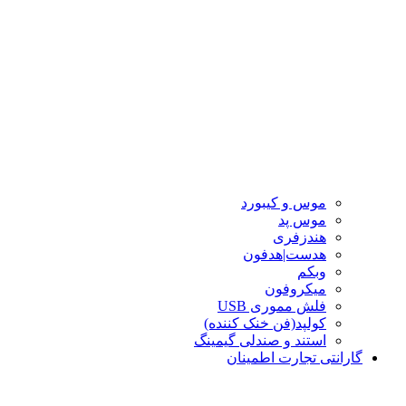
موس و کیبورد
موس پد
هندزفری
هدست|هدفون
وبکم
میکروفون
فلش مموری USB
کولپد(فن خنک کننده)
استند و صندلی گیمینگ
گارانتی تجارت اطمینان