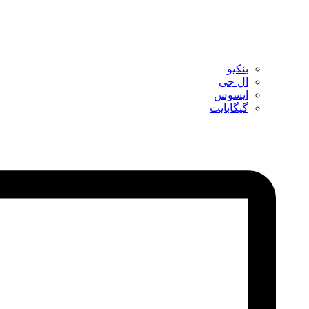
بنکیو
ال جی
ایسوس
گیگابایت