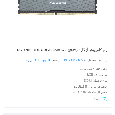
رم کامپیوتر آزگارد (gray) 16G 3200 DDR4 RGB Loki W2
شناسه محصول :
BI-RAM-0605-2
دسته :
کامپیوتر
,
آزگارد
,
رم
خنک کننده: هیت سینک
نورپردازی: RGB
نوع حافظه: DDR4
حجم هر ماژول: 8 گیگابایت
حجم کل حافظه: 16 گیگابایت
فرکانس: 3000 مگاهرتز
بیشـتر
ولتاژ عملیاتی: 1.35 ولت
زمان تاخیر: 18 نانوثانیه