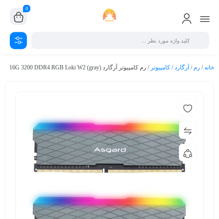
0
خانه
/
رم
/
آزگارد
/
کامپیوتر
/ رم کامپیوتر آزگارد (gray) 16G 3200 DDR4 RGB Loki W2