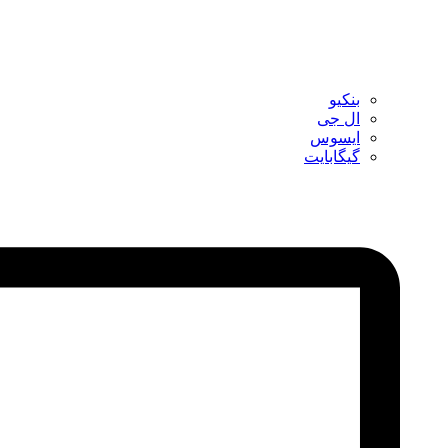
بنکیو
ال جی
ایسوس
گیگابایت