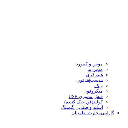
موس و کیبورد
موس پد
هندزفری
هدست|هدفون
وبکم
میکروفون
فلش مموری USB
کولپد(فن خنک کننده)
استند و صندلی گیمینگ
گارانتی تجارت اطمینان