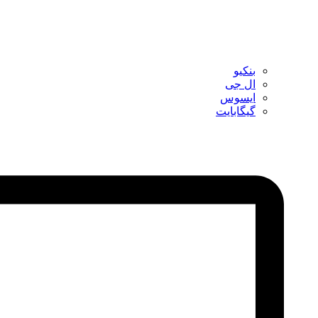
بنکیو
ال جی
ایسوس
گیگابایت