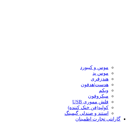
موس و کیبورد
موس پد
هندزفری
هدست|هدفون
وبکم
میکروفون
فلش مموری USB
کولپد(فن خنک کننده)
استند و صندلی گیمینگ
گارانتی تجارت اطمینان