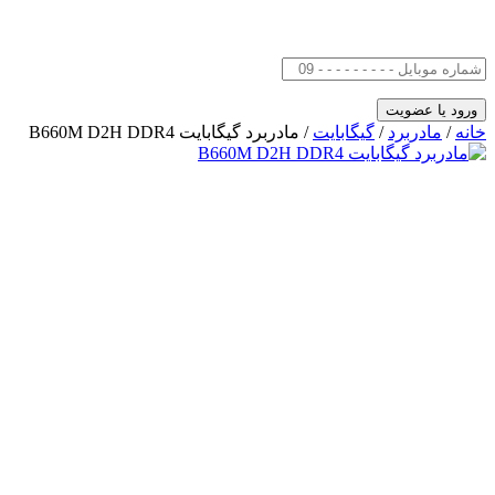
خانه
/
مادربرد
/
گیگابایت
/ مادربرد گیگابایت B660M D2H DDR4