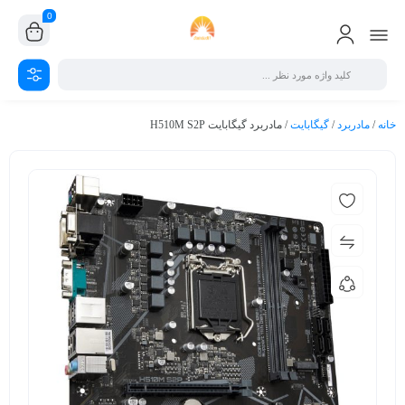
0
خانه
/
مادربرد
/
گیگابایت
/ مادربرد گیگابایت H510M S2P