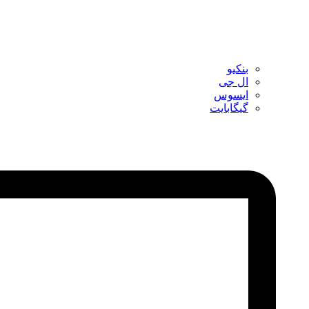
بنکیو
ال جی
ایسوس
گیگابایت