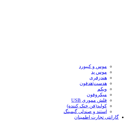
موس و کیبورد
موس پد
هندزفری
هدست|هدفون
وبکم
میکروفون
فلش مموری USB
کولپد(فن خنک کننده)
استند و صندلی گیمینگ
گارانتی تجارت اطمینان