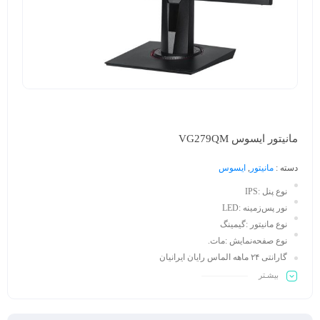
مانیتور ایسوس VG279QM
دسته :
مانیتور
,
ایسوس
نوع پنل :IPS
نور پس‌زمینه :LED
نوع مانیتور :گیمینگ
نوع صفحه‌نمایش :مات.
گارانتی ۲۴ ماهه الماس رایان ایرانیان
بیشـتر
با توجه به نوسان قیمتها، قبل از ثبت سفارش و پرداخت وجه، برای اطمینان از موجودی