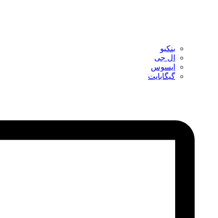
بنکیو
ال جی
ایسوس
گیگابایت