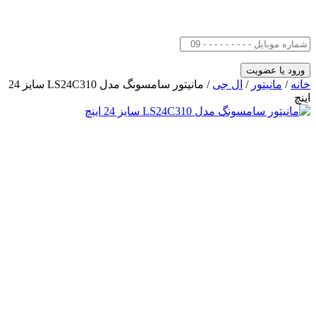
خانه
/
مانیتور
/
ال جی
/ مانیتور سامسونگ مدل LS24C310 سایز 24
اینچ