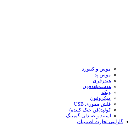
موس و کیبورد
موس پد
هندزفری
هدست|هدفون
وبکم
میکروفون
فلش مموری USB
کولپد(فن خنک کننده)
استند و صندلی گیمینگ
گارانتی تجارت اطمینان