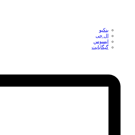
بنکیو
ال جی
ایسوس
گیگابایت