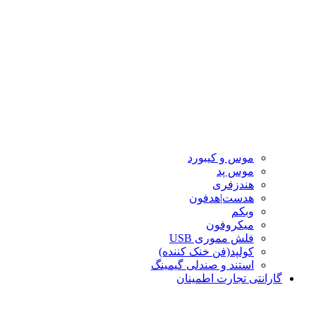
موس و کیبورد
موس پد
هندزفری
هدست|هدفون
وبکم
میکروفون
فلش مموری USB
کولپد(فن خنک کننده)
استند و صندلی گیمینگ
گارانتی تجارت اطمینان