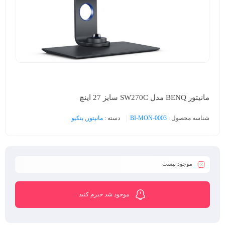
مانیتور BENQ مدل SW270C سایز 27 اینچ
شناسه محصول :
BI-MON-0003
دسته :
مانیتور
,
بنکیو
موجود نیست
موجود شد خبرم کنید