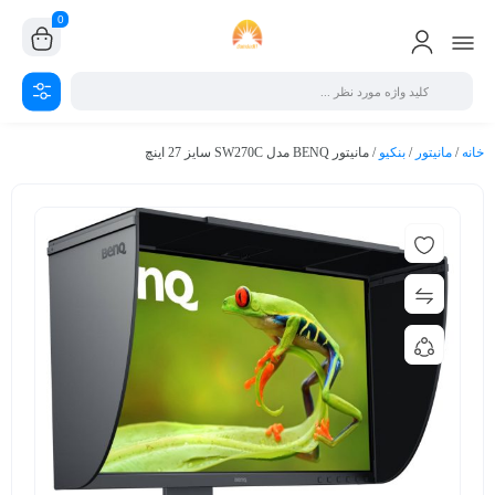
0
خانه
/
مانیتور
/
بنکیو
/ مانیتور BENQ مدل SW270C سایز 27 اینچ