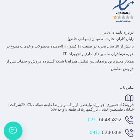
درباره بامداد آی تی
رایان کاران تجارت اطمینان (سهامی خاص)
با بیش از 20 سال تجربه در صنعت IT کشور، ارائه‌دهنده محصولات و خدمات متنوع در
حوزه نرم‌افزار، ماشین‌های اداری و تجهیزات IT.
همکار معتبرترین برندهای بین‌المللی، همراه با شبکه گسترده فروش و خدمات پس از
فروش مطمئن.
تماس با ما
فروشگاه حضوری :چهارراه ولیعصر بازار کامپوتر رضا طبقه همکف پلاک 20شرکت :
خیابان فلسطین خیابان بزرگمهر پلاک طبقه 5 واحد 509
021-
66485852
0912
0240368