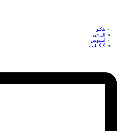
بنکیو
ال جی
ایسوس
گیگابایت