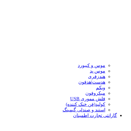
موس و کیبورد
موس پد
هندزفری
هدست|هدفون
وبکم
میکروفون
فلش مموری USB
کولپد(فن خنک کننده)
استند و صندلی گیمینگ
گارانتی تجارت اطمینان