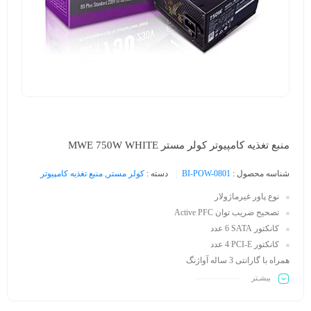
منبع تغذیه کامپیوتر کولر مستر MWE 750W WHITE
شناسه محصول :
BI-POW-0801
دسته :
کولر مستر
,
منبع تغذیه کامپیوتر
نوع پاور
غیر‌ماژولار
تصحیح ضریب توان
Active PFC
کانکتور SATA
6 عدد
کانکتور PCI-E
4 عدد
همراه با گارانتی 3 ساله آواژنگ
بیشـتر