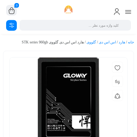
0
خانه
/
هارد
/
اس اس دی
/
گلووی
/ هارد اس اس دی گلووی STK series 960gb