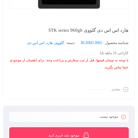
هارد اس اس دی گلووی STK series 960gb
شناسه محصول :
BI-HRD-0902
دسته :
گلووی
,
هارد
,
اس اس دی
کارانتی 24 ماهه تابا
با توجه به نوسان قیمتها، قبل از ثبت سفارش و پرداخت وجه، برای اطمینان از موجودی
حتما تماس بگیرید.
بیشـتر
موجود نیست
موجود شد خبرم کنید