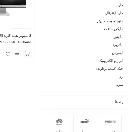
هارد
هارد اینترنال
منبع تغذیه کامپیوتر
مایکروسافت
مانیتور
V222FAK BA064M سایز 21.5 اینچ
مادربرد
ایسوس
ابزار و الکترونیک
خنک کننده پردازنده
رم
سونی
برندها
فیلیپس
پوما
هوآوی