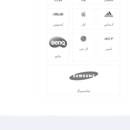
آدیداس
اپل
ایسوس
ایسر
ال جی
بنکیو
سامسونگ