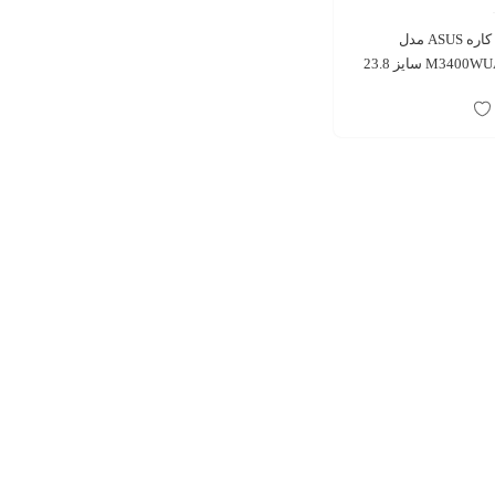
کامپیوتر همه کاره ASUS مدل
M3400WUAT BA003M سایز 23.8