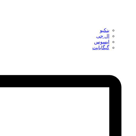
بنکیو
ال جی
ایسوس
گیگابایت