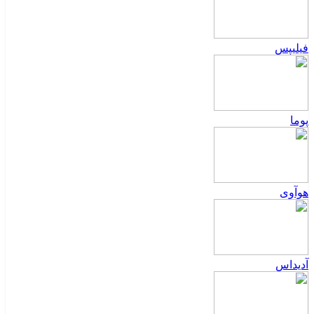
فیلیپس
پوما
هوآوی
آدیداس