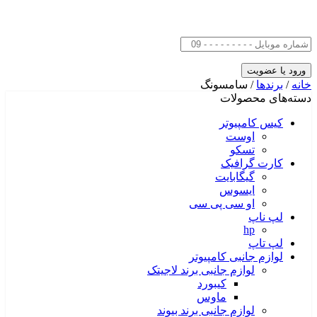
خانه
/
برندها
/ سامسونگ
دسته‌های محصولات
کیس کامپیوتر
اوست
تسکو
کارت گرافیک
گیگابایت
ایسوس
او سی پی سی
لپ ناپ
hp
لپ تاپ
لوازم جانبی کامپیوتر
لوازم جانبی برند لاجیتک
کیبورد
ماوس
لوازم جانبی برند بیوند