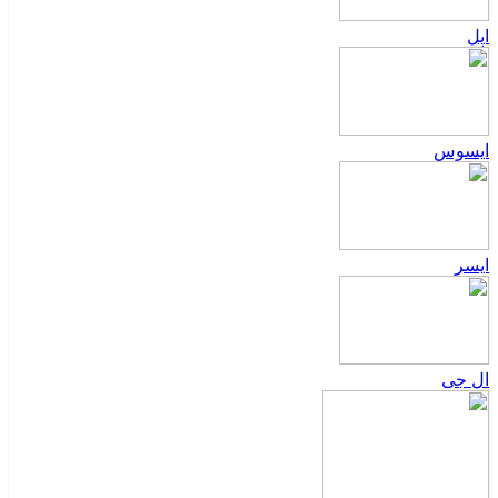
اپل
ایسوس
ایسر
ال جی