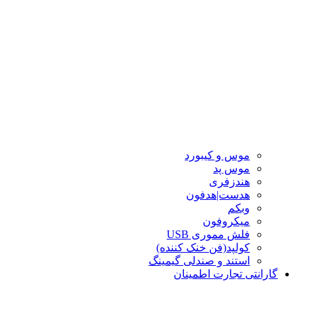
موس و کیبورد
موس پد
هندزفری
هدست|هدفون
وبکم
میکروفون
فلش مموری USB
کولپد(فن خنک کننده)
استند و صندلی گیمینگ
گارانتی تجارت اطمینان