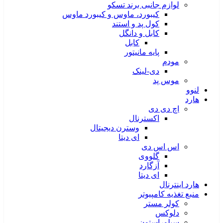
لوازم جانبی برند تسکو
کیبورد، ماوس و کیبورد ماوس
کول پد و استند
کابل و دانگل
کابل
پایه مانیتور
مودم
دی-لینک
موس پد
لنوو
هارد
اچ دی دی
اکسترنال
وسترن دیجیتال
ای دیتا
اس اس دی
گلووی
آزگارد
ای دیتا
هارد اینترنال
منبع تغذیه کامپیوتر
کولر مستر
دلوکس
سیلوراستون