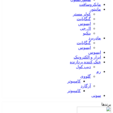
مایکروسافت
مانیتور
کولر مستر
گیگابایت
ایسوس
ال جی
بنکیو
مادربرد
گیگابایت
ایسوس
ایسوس
ابزار و الکترونیک
خنک کننده پردازنده
دیپ کول
رم
گلووی
کامپیوتر
آزگارد
کامپیوتر
سونی
برندها