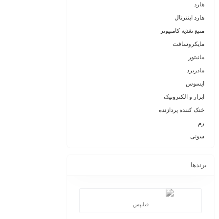
هارد
هارد اینترنال
منبع تغذیه کامپیوتر
مایکروسافت
مانیتور
مادربرد
ایسوس
ابزار و الکترونیک
خنک کننده پردازنده
رم
سونی
برندها
فیلیپس