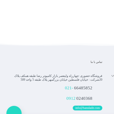
تماس با ما
ار،
فروشگاه حضوری :چهارراه ولیعصر بازار کامپوتر رضا طبقه همکف پلاک
20شرکت : خیابان فلسطین خیابان بزرگمهر پلاک طبقه 5 واحد 509
021-
66485852
0912
0240368
info@bamdadit.com