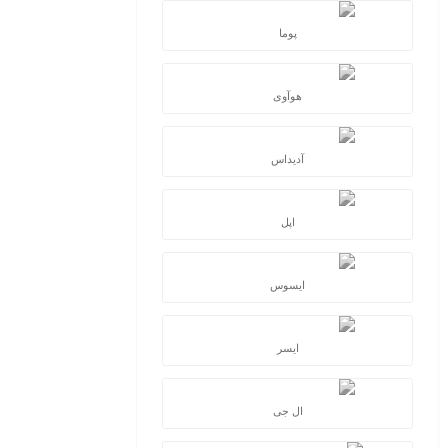
پوما
هوآوی
آدیداس
اپل
ایسوس
ایسر
ال جی