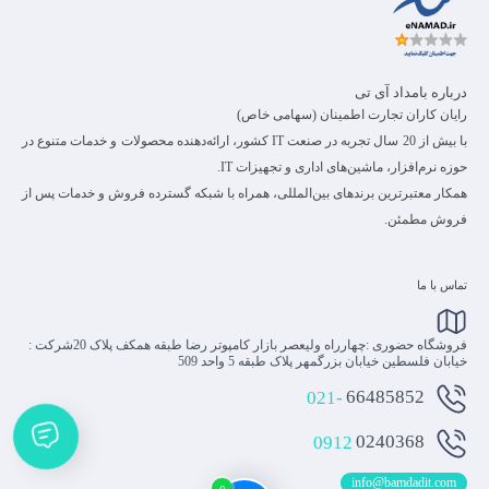
درباره بامداد آی تی
رایان کاران تجارت اطمینان (سهامی خاص)
با بیش از 20 سال تجربه در صنعت IT کشور، ارائه‌دهنده محصولات و خدمات متنوع در
حوزه نرم‌افزار، ماشین‌های اداری و تجهیزات IT.
همکار معتبرترین برندهای بین‌المللی، همراه با شبکه گسترده فروش و خدمات پس از
فروش مطمئن.
تماس با ما
فروشگاه حضوری :چهارراه ولیعصر بازار کامپوتر رضا طبقه همکف پلاک 20شرکت :
خیابان فلسطین خیابان بزرگمهر پلاک طبقه 5 واحد 509
021-
66485852
0912
0240368
info@bamdadit.com