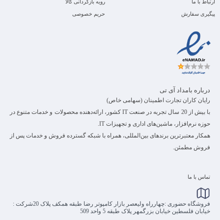
ارتباط با ما
رویه بازگردانی کالا
پیگیری سفارش
حریم خصوصی
درباره بامداد آی تی
رایان کاران تجارت اطمینان (سهامی خاص)
با بیش از 20 سال تجربه در صنعت IT کشور، ارائه‌دهنده محصولات و خدمات متنوع در
حوزه نرم‌افزار، ماشین‌های اداری و تجهیزات IT.
همکار معتبرترین برندهای بین‌المللی، همراه با شبکه گسترده فروش و خدمات پس از
فروش مطمئن.
تماس با ما
فروشگاه حضوری :چهارراه ولیعصر بازار کامپوتر رضا طبقه همکف پلاک 20شرکت :
خیابان فلسطین خیابان بزرگمهر پلاک طبقه 5 واحد 509