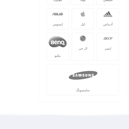
آدیداس
اپل
ایسوس
ایسر
ال جی
بنکیو
سامسونگ