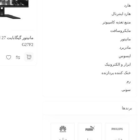
هارد
هارد اینترنال
منبع تغذیه کامپیوتر
مایکروسافت
مانیتور
G27F2
مادربرد
ایسوس
ابزار و الکترونیک
خنک کننده پردازنده
رم
سونی
برندها
فیلیپس
پوما
هوآوی